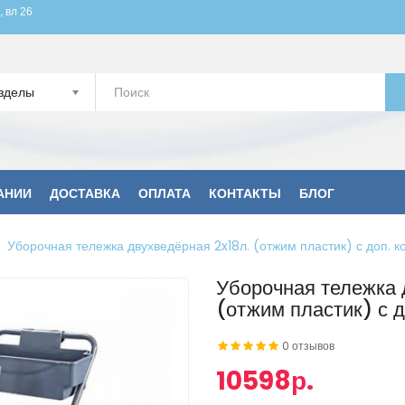
, вл 26
зделы
АНИИ
ДОСТАВКА
ОПЛАТА
КОНТАКТЫ
БЛОГ
Уборочная тележка двухведёрная 2x18л. (отжим пластик) с доп. к
Уборочная тележка 
(отжим пластик) с д
0 отзывов
10598р.