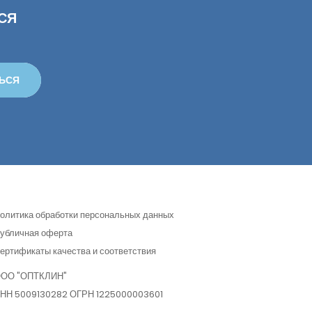
СЯ
ЬСЯ
олитика обработки персональных данных
убличная оферта
ертификаты качества и соответствия
ОО "ОПТКЛИН"
НН 5009130282 ОГРН 1225000003601