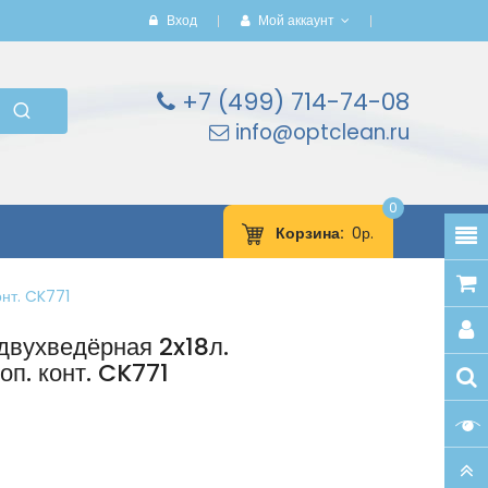
Вход
Мой аккаунт
+7 (499) 714-74-08
info@optclean.ru
0
Корзина
0р.
онт. CK771
двухведёрная 2x18л.
оп. конт. CK771