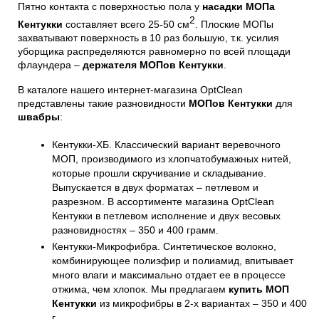
Пятно контакта с поверхностью пола у 
насадки МОПа 
2
Кентукки 
составляет всего 25-50 см
. Плоские МОПы 
захватывают поверхность в 10 раз большую, т.к. усилия 
уборщика распределяются равномерно по всей площади 
флаундера – 
держателя МОПов Кентукки
.
В каталоге нашего интернет-магазина OptClean 
представлены такие разновидности 
МОПов Кентукки 
для
швабры
:
Кентукки-ХБ. Классический вариант веревочного 
МОП, производимого из хлопчатобумажных нитей, 
которые прошли скручивание и складывание. 
Выпускается в двух форматах – петлевом и 
разрезном. В ассортименте магазина OptClean 
Кентукки в петлевом исполнение и двух весовых 
разновидностях – 350 и 400 грамм.
Кентукки-Микрофибра. Синтетическое волокно, 
комбинирующее полиэфир и полиамид, впитывает 
много влаги и максимально отдает ее в процессе 
отжима, чем хлопок. Мы предлагаем 
купить МОП 
Кентукки
 из микрофибры в 2-х вариантах – 350 и 400 
г.