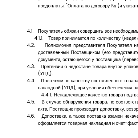
предоплаты: "Оплата по договору № (и указать
4.1.
Покупатель обязан совершить все необходимы
4.1.1.
Товар принимается по количеству (издели
4.2.
Полномочия представителя Покупателя на
доставленный Поставщиком (его представите
документа, остающегося у поставщика (перев
4.3.
Претензии о недостаче товара внутри упако
(УПД).
4.4.
Претензии по качеству поставленного товар
накладной (УПД), при условии обеспечения на
4.4.1.
Ненадлежащее качество товара подтве
4.5.
В случае обнаружения товара, не соответст
акта, Поставщик производит допоставку, возвр
4.6.
Допоставка, а также поставка взамен нека
оформляется товарная накладная и счет-факт