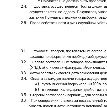
У Покупателя не должно быть просрочек 
·
2.4.
Доставка осуществляется Поставщиком ав
осуществляется по адресу Покупателя, указ
желанию Покупателя возможна выборка товар
2.5.
Право собственности и риск случайной гибел
3.1.
Стоимость товаров, поставляемых согласно 
расходы по оформлению необходимой докумен
3.2.
Оплата поставленных товаров производится
(УПД), и/или счетах-фактурах, и/или счетах.
3.3.
Датой оплаты считается дата зачисления дене
3.4.
Оплата за каждую партию товара осуществля
А)
путем внесения/перечисления 100% п
Б)
в течение календарных дней от даты 
3.5.
Стороны согласовали вариант
для оплаты п
3.6.
При совершении платежа за поставленный то
указать номер и дату настоящего Договора) з