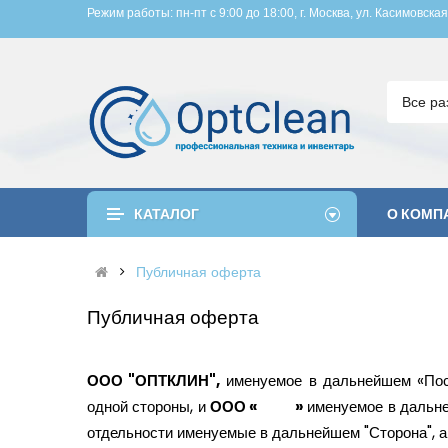
Режим работы: пн-пт с 9:00 до 18:00, 
г. Москва, ул. Касимовская
Все ра
КАТАЛОГ
О КОМП
Публичная оферта
Публичная оферта
ООО "ОПТКЛИН",
именуемое в дальнейшем «Поста
одной стороны, и
ООО « »
именуемое в даль
отдельности именуемые в дальнейшем "Сторона", а