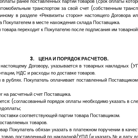
оплаты ранее поставленных партий товаров (срок оплаты котор
томобильным транспортом за свой счет (собственным трансп
анному в разделе «Реквизиты сторон» настоящего Договора и
а Покупателем в месте нахождения склада Поставщика.
и товара переходит к Покупателю после подписания им товарной
3.
ЦЕНА И ПОРЯДОК РАСЧЕТОВ
.
настоящему Договору, указывается в товарных накладных (УПД
тации, НДС и расходы по доставке товаров.
 в рублях. Покупатель оплачивает поставленный Поставщиком
г на расчетный счет Поставщика.
ется: (согласованный порядок оплаты необходимо указать в с
редоплаты
;
поставки соответствующей партии товара Поставщиком.
оставляемых товаров.
вар Покупатель обязан указать в платежном поручении в качес
а товар, поставленный по накладной/УПД (и указать № и дату до