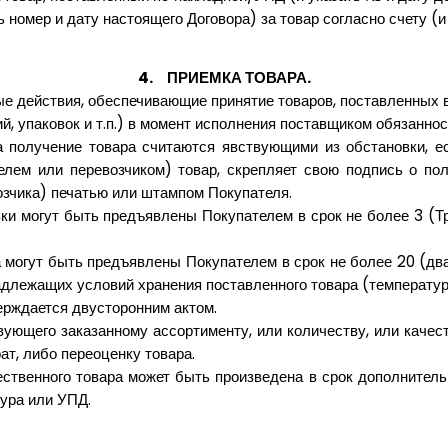
 номер и дату настоящего Договора) за товар согласно счету (и 
4.
ПРИЕМКА ТОВАРА
.
е действия, обеспечивающие принятие товаров, поставленных в
й, упаковок и т.п.) в момент исполнения поставщиком обязанно
 получение товара считаются явствующими из обстановки, е
лем или перевозчиком) товар, скрепляет свою подпись о пол
озчика) печатью или штампом Покупателя.
вки могут быть предъявлены Покупателем в срок не более 3 (Тр
а могут быть предъявлены Покупателем в срок не более 20 (два
длежащих условий хранения поставленного товара (температура
рждается двусторонним актом.
вующего заказанному ассортименту, или количеству, или качес
ат, либо переоценку товара.
чественного товара может быть произведена в срок дополнител
ура или УПД.