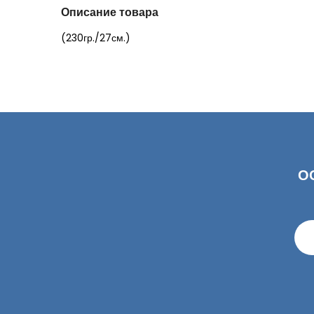
Описание товара
(230гр./27см.)
О