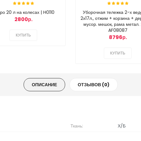
ро 20 л на колесах | Н0110
Уборочная тележка 2-х ве
2х17л., отжим + корзина + де
2800р.
мусор. мешок, рама метал. 
AF08087
КУПИТЬ
8796р.
КУПИТЬ
ОПИСАНИЕ
ОТЗЫВОВ (0)
Ткань:
Х/Б