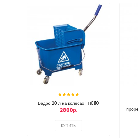
Ведро 20 л на колесах | Н0110
проре
2800р.
КУПИТЬ