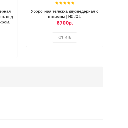
дерная
Уборочная тележка двухведерная с
Мусор
рж. под
отжимом | H0204
хром.
6700р.
КУПИТЬ