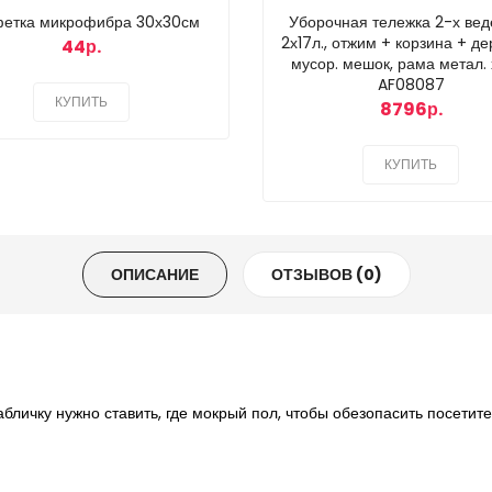
етка микрофибра 30х30см
Уборочная тележка 2-х ве
2х17л., отжим + корзина + де
44р.
мусор. мешок, рама метал. 
AF08087
КУПИТЬ
8796р.
КУПИТЬ
ОПИСАНИЕ
ОТЗЫВОВ (0)
абличку нужно ставить, где мокрый пол, чтобы обезопасить посетите