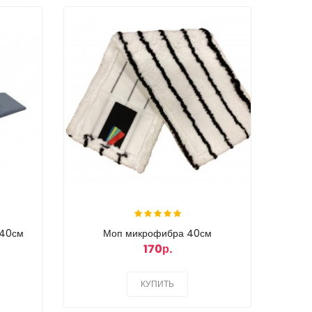
 40см
Моп микрофибра 40см
170р.
КУПИТЬ