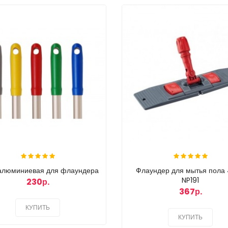
 алюминиевая для флаундера
Флаундер для мытья пола
NP191
230р.
367р.
КУПИТЬ
КУПИТЬ