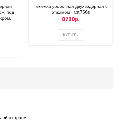
дерная
Тележка уборочная двухведерная с
Пак
рж. под
отжимом | CK756s
хром.
8720р.
КУПИТЬ
лей от травм.