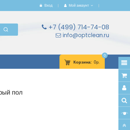
Вход
Мой аккаунт
+7 (499) 714-74-08
info@optclean.ru
0
Корзина
0р.
рый пол