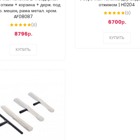
, отжим + корзина + держ. под
отжимом | H0204
р. мешок, рама метал. хром.
(0)
AF08087
6700р.
(0)
8796р.
КУПИТЬ
КУПИТЬ