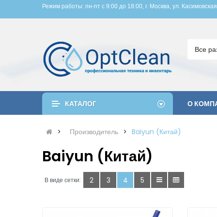
Режим работы: пн-пт с 9:00 до 18:00, 
г. Москва, ул. Касимовская
Все ра
КАТАЛОГ
О КОМП
Производитель
Baiyun (Китай)
Baiyun (Китай)
2
3
4
5
В виде сетки: