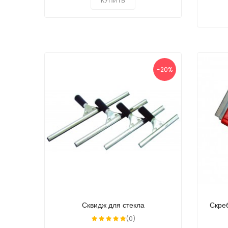
КУПИТЬ
-20%
Сквидж для стекла
Скре
(0)