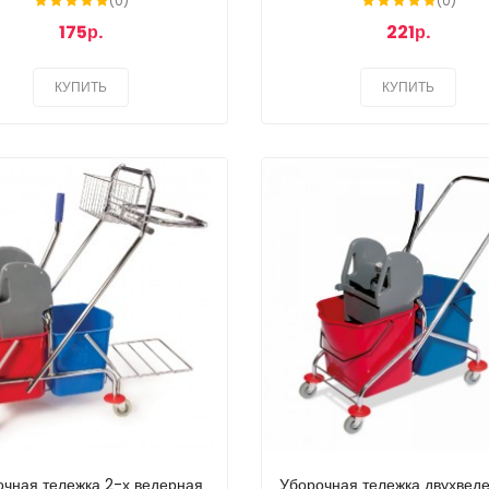
(0)
(0)
175р.
221р.
КУПИТЬ
КУПИТЬ
чная тележка 2-х ведерная
Уборочная тележка двухведе