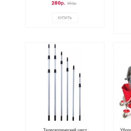
280р.
350р.
КУПИТЬ
Телескопический шест
Уборо