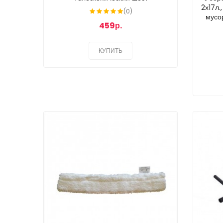
2х17л.
(0)
мусо
459р.
КУПИТЬ