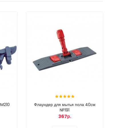
IM210
Флаундер для мытья пола 40см
NP191
367р.