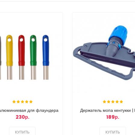
 алюминиевая для флаундера
Держатель мопа кентукки | 
230р.
189р.
КУПИТЬ
КУПИТЬ