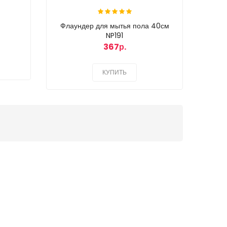
Флаундер для мытья пола 40см
Пак
NP191
367р.
КУПИТЬ