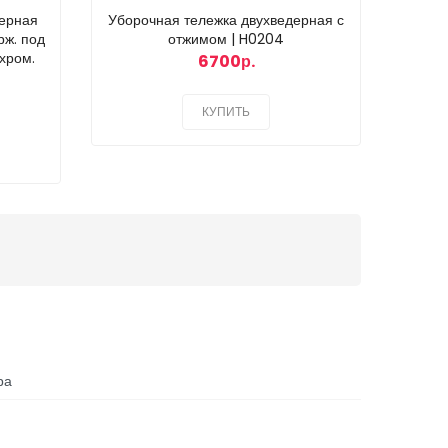
дерная
Уборочная тележка двухведерная с
Мусор
рж. под
отжимом | H0204
хром.
6700р.
КУПИТЬ
ра