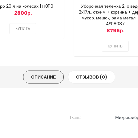
ро 20 л на колесах | Н0110
Уборочная тележка 2-х ве
2х17л., отжим + корзина + де
2800р.
мусор. мешок, рама метал. 
AF08087
КУПИТЬ
8796р.
КУПИТЬ
ОПИСАНИЕ
ОТЗЫВОВ (0)
Ткань:
Микрофиб