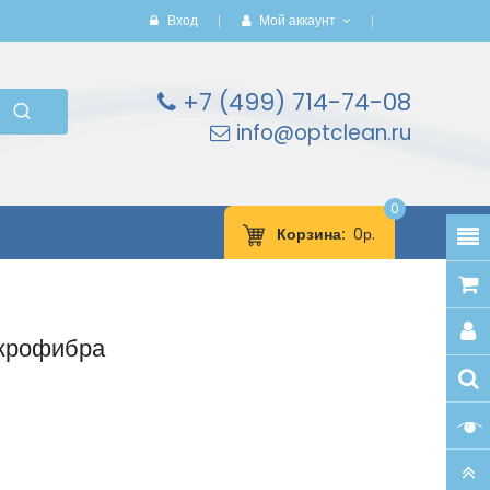
Вход
Мой аккаунт
+7 (499) 714-74-08
info@optclean.ru
0
Корзина
0р.
крофибра