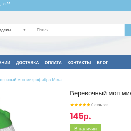
, вл 26
зделы
АНИИ
ДОСТАВКА
ОПЛАТА
КОНТАКТЫ
БЛОГ
евочный моп микрофибра Мега
Веревочный моп ми
0 отзывов
145р.
В наличии