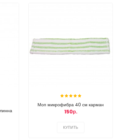
Моп микрофибра 40 см карман
длинна
прор
150р.
КУПИТЬ