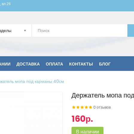
, вл 26
зделы
АНИИ
ДОСТАВКА
ОПЛАТА
КОНТАКТЫ
БЛОГ
жатель мопа под карманы 40см
Держатель мопа по
0 отзывов
160р.
В наличии