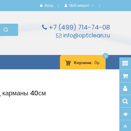
Вход
Мой аккаунт
+7 (499) 714-74-08
info@optclean.ru
0
Корзина
0р.
д карманы 40см