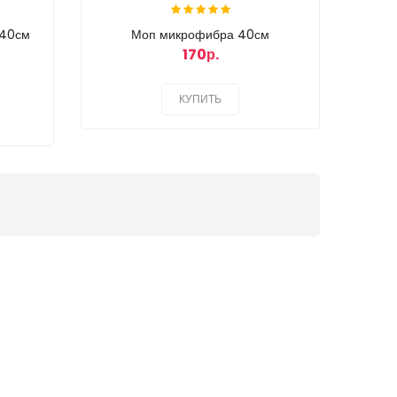
 40см
Моп микрофибра 40см
170р.
КУПИТЬ