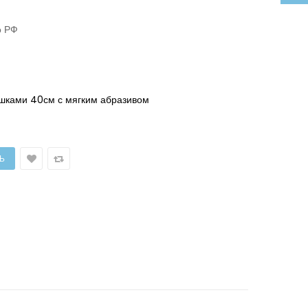
о РФ
шками 40см с мягким абразивом