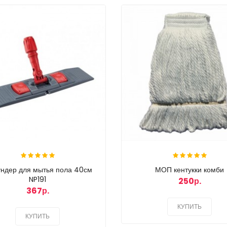
ндер для мытья пола 40см
МОП кентукки комби
NP191
250р.
367р.
КУПИТЬ
КУПИТЬ