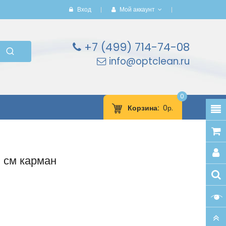
Вход
Мой аккаунт
+7 (499) 714-74-08
info@optclean.ru
0
Корзина
0р.
 см карман