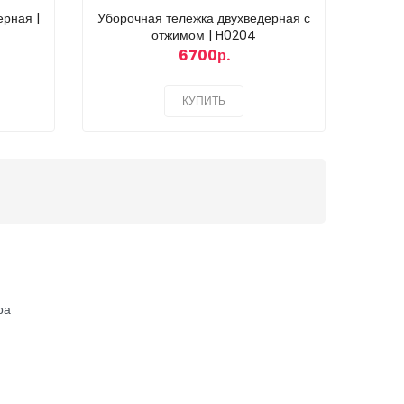
рная |
Уборочная тележка двухведерная с
отжимом | H0204
6700р.
КУПИТЬ
ра