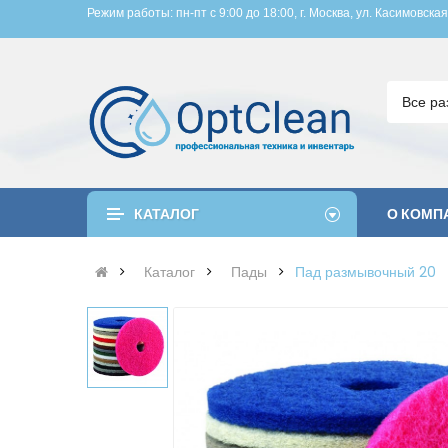
Режим работы: пн-пт с 9:00 до 18:00, 
г. Москва, ул. Касимовская
Все ра
КАТАЛОГ
О КОМП
Каталог
Пады
Пад размывочный 20