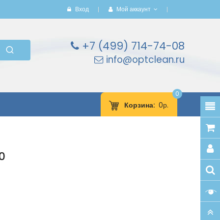
Вход
Мой аккаунт
+7 (499) 714-74-08
info@optclean.ru
0
Корзина
0р.
0