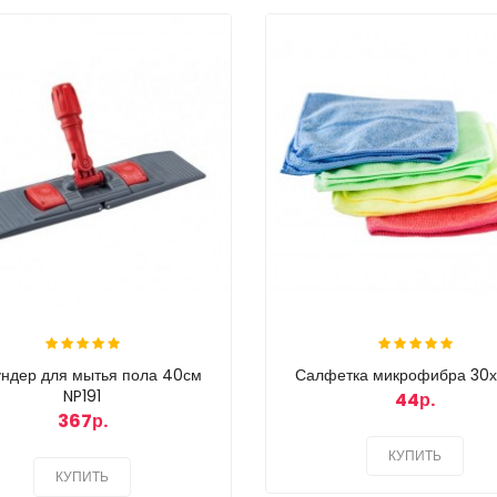
ндер для мытья пола 40см
Салфетка микрофибра 30
NP191
44р.
367р.
КУПИТЬ
КУПИТЬ