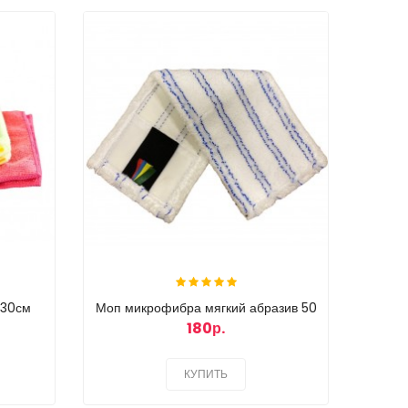
х30см
Моп микрофибра мягкий абразив 50
Моп
180р.
КУПИТЬ