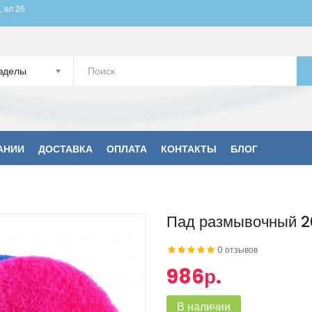
, вл 26
зделы
АНИИ
ДОСТАВКА
ОПЛАТА
КОНТАКТЫ
БЛОГ
Пад размывочный 2
0 отзывов
986р.
В наличии