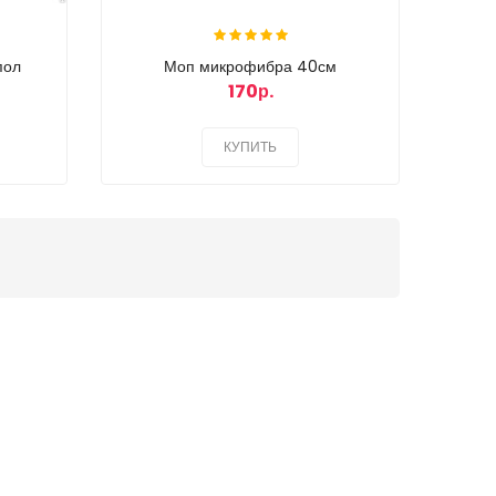
пол
Моп микрофибра 40см
170р.
КУПИТЬ