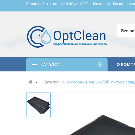
Режим работы: пн-пт с 9:00 до 18:00, 
г. Москва, ул. Касимовская
Все ра
КАТАЛОГ
О КОМП
Каталог
Мусорные мешки 180 литров стан