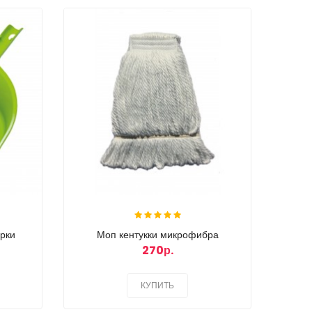
орки
Моп кентукки микрофибра
270р.
КУПИТЬ