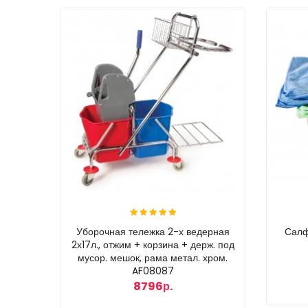
Уборочная тележка 2-х ведерная
Салф
2х17л., отжим + корзина + держ. под
мусор. мешок, рама метал. хром.
AF08087
8796р.