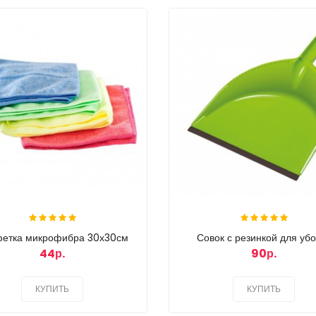
етка микрофибра 30х30см
Совок с резинкой для уб
44р.
90р.
КУПИТЬ
КУПИТЬ