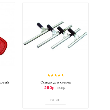
ковый
Сквидж для стекла
Сал
280р.
350р.
КУПИТЬ