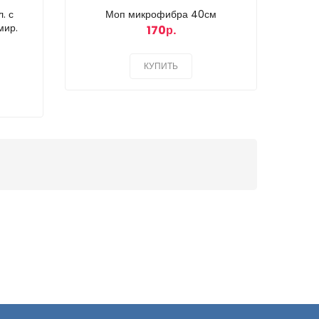
. с
Моп микрофибра 40см
мир.
170р.
КУПИТЬ