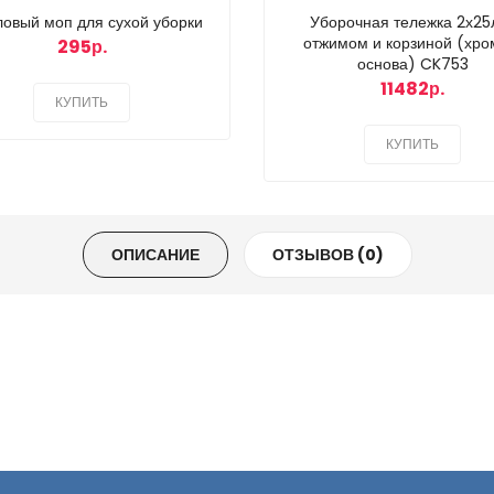
ловый моп для сухой уборки
Уборочная тележка 2х25л
отжимом и корзиной (хро
295р.
основа) CK753
11482р.
КУПИТЬ
КУПИТЬ
ОПИСАНИЕ
ОТЗЫВОВ (0)